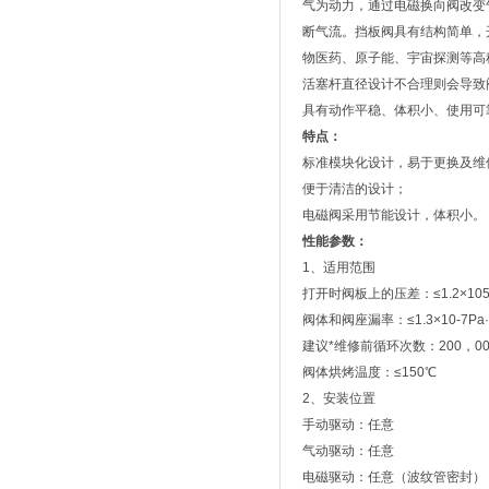
气为动力，通过电磁换向阀改变气路
断气流。挡板阀具有结构简单，
物医药、原子能、宇宙探测等高
活塞杆直径设计不合理则会导致
具有动作平稳、体积小、使用可
特点：
标准模块化设计，易于更换及维
便于清洁的设计；
电磁阀采用节能设计，体积小。
性能参数：
1、适用范围
打开时阀板上的压差：≤1.2×10
阀体和阀座漏率：≤1.3×10-7Pa·L
建议*维修前循环次数：200，00
阀体烘烤温度：≤150℃
2、安装位置
手动驱动：任意
气动驱动：任意
电磁驱动：任意（波纹管密封）