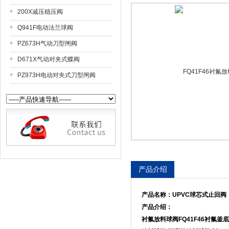
200X减压稳压阀
上海戎钛阀门制造有限公司
Q941F电动法兰球阀
PZ673H气动刀型闸阀
D671X气动对夹式蝶阀
PZ973H电动对夹式刀型闸阀
产品介绍
产品名称：
UPVC
球芯式止回阀
产品介绍：
衬氟放料球阀
FQ41F46
衬氟釜底