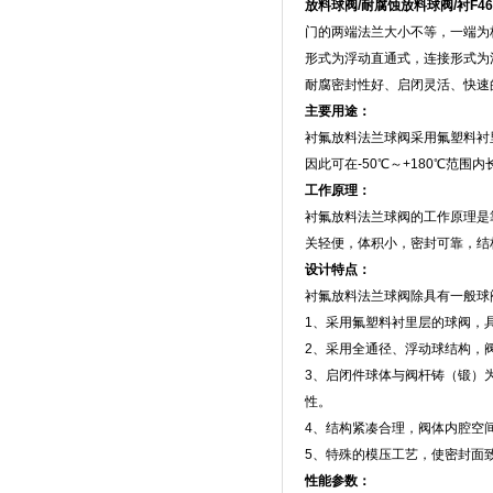
放料球阀
/
耐腐蚀放料球阀
/
衬
F46
门的两端法兰大小不等，一端为
形式为浮动直通式，连接形式为
耐腐密封性好、启闭灵活、快速
主要用途：
衬氟放料法兰球阀采用氟塑料衬
因此可在
-50
℃～
+180
℃范围内
工作原理：
衬氟放料法兰球阀的工作原理是
关轻便，体积小，密封可靠，结
设计特点：
衬氟放料法兰球阀除具有一般球
1
、采用氟塑料衬里层的球阀，
2
、采用全通径、浮动球结构，
3
、启闭件球体与阀杆铸（锻）
性。
4
、结构紧凑合理，阀体内腔空
5
、特殊的模压工艺，使密封面
性能参数：