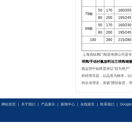
50
170
160/205
79
标
80
200
195/245
50
170
160/230
69
标
80
200
195/245
100
280
215/280
上海戎钛阀门制造有限公司是专
球阀/手动衬氟放料法兰球阀/耐酸
践运营中始终坚持以“切为用户”
的经营宗旨，以品质为根本，以
的企业理念，发扬“团结奋进，
网站首页
|
关于我们
|
产品展示
|
新闻中心
|
在线留言
|
联系我们
|
Google