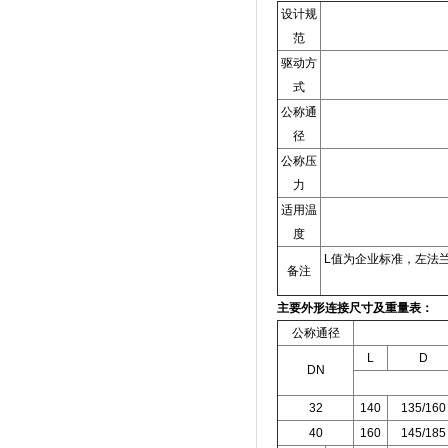
设计规
范
驱动方
式
公称通
径
公称压
力
适用温
度
L
值为企业标准，左法
备注
主要外形连接尺寸及重量表：
公称通径
L
D
DN
32
140
135/160
40
160
145/185