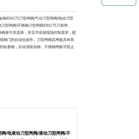
插板阀/DN175刀型闸阀/气动刀型闸阀/电动刀型
动刀型闸阀/不锈钢刀型闸阀/DN175刀形闸
有多种阀座可供选择，并且可依据现场控制需求，配
现阀门的自动化操作。刀型闸阀其闸板具有剪
的粘着物，自动清除杂物，不锈钢闸板可防止
闸阀
/
电液动刀型闸阀
/
液动刀型闸阀
/
不