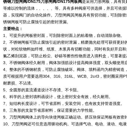
锈钢刀型闸阀
/DN175
刀形闸阀
/DN175
闸板阀
是采用刀形闸板，具有良
等难以控制的流体，、、、、等。具有多种阀座可供选择，并且可依据
器，实现阀门的自动化操作。刀型闸阀其闸板具有剪切功能，可刮除密
锈钢闸板可防止腐蚀引起的密封泄漏。
主要特点：
1、可提升的闸板密封面，可刮除密封面上的粘着物，自动清除杂物。
2、不锈钢闸板可防止腐蚀引起的密封泄漏，精磨抛光处理可获得更好
状，对松软物料如纤维、纸浆、木浆具有切断功能，同时有良好开启和
氟乙烯刮泥器，可防止粉尘、砂砾等擦伤性物质进入填料盒，可显著提
3、不锈钢阀体经久耐用，阀体加强筋设计提高阀体强度，双头螺使用
4、整体的不锈钢材质，可防止腐蚀破坏。阀体、填料函均为精密铸造
质可根据用户需要选用304、316、316L、WCB、2crl3，密封圈采
耐磨损、不沾渣。
5、全圆形的直流通道设计不存渣、不卡阻。
6、科学的上密封填料函设计，使上密封安全有效，经久耐用。
7、短结构长度设计，可节省原料，安装空间，也有效支持管道强度。
8、三角形的支架节省原材料，保证需要的力学性能。
9、刀型闸阀阀体上的导向块使闸板正确运动。挤压块保证闸板有效密
10、刀型闸阀还可任意选用驱动机构。可选择气动、电动、液动、电