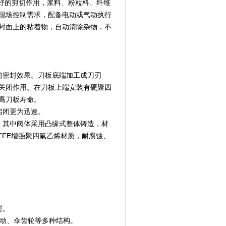
好的剪切作用，浆料、粉粒料、纤维
现场控制需求，配备电动或气动执行
封面上的粘着物，自动清除杂物，不
的密封效果。刀板底端加工成刀刃
关闭作用。在刀板上端安装有硬聚四
高刀板寿命。
启闭更为迅速。
，其中阀体采用凸缘式整体铸造，材
用PTFE增强聚四氟乙烯材质，耐腐蚀、
封。
液动、伞齿轮等多种结构。