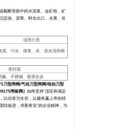
或截断管路中的水泥浆、金矿粉、矿
沉淀池、沥青、料仓出口、水果、谷
适用介质
纸浆、污水、煤浆、灰、渣水混和物
密封面
四氟、不锈钢、硬质合金
75
刀型闸阀
/
气动刀型闸阀
/
电动刀型
DN175
闸板阀
】始终坚持“适应和满足
本，以信誉为生存，以服务赢上帝的经
“团结奋进，求新务实”的企业精神，为