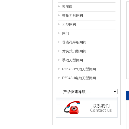
浆闸阀
上海戎钛阀门制造有限公司
链轮刀形闸阀
刀型闸阀
闸门
导流孔平板闸阀
对夹式刀型闸阀
手动刀型闸阀
PZ673H气动刀型闸阀
PZ943H电动刀型闸阀