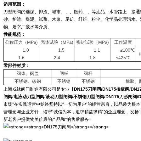
适用范围：
刀型闸阀的选煤、排渣、城市、、、医药、、等油品、水管路上，接通
砂、炉渣、煤泥、纸浆、木浆、尾矿、纤维、粉尘、化学品处理污水、
物、屠宰厂废水等介质。
性能规范：
公称压力（MPa)
壳体试验（MPa)
密封试验（MPa)
工作温度
1.0
1.5
1.1
≤100℃
1.6
2.4
1.8
≤425℃
零部件材质：
阀体、阀盖
闸板
阀杆
不锈钢、碳钢
不锈钢
不锈钢
橡胶、
上海戎钛阀门制造有限公司是专业【
DN175
刀闸阀
/DN175
插板阀
/DN1
闸阀
/
电液动刀型闸阀
/
液动刀型闸阀
/
不锈钢刀型闸阀
/DN175
刀形闸阀
/
市场”在实践运营中始终坚持以“一切为用户”的经营宗旨，以品质为根
营理念与企业方针，恪守“诚信为本，追求精益求精”的企业理念，发扬
新老客户提供物美价廉的产品和*的售后服务！