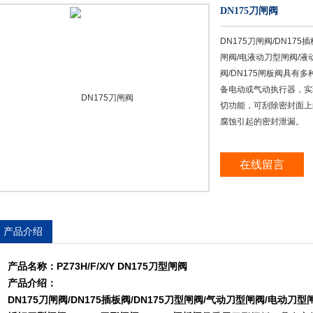
DN175刀闸阀
DN175刀闸阀/DN175
闸阀/电液动刀型闸阀/液
阀/DN175闸板阀具
备电动或气动执行器，实
切功能，可刮除密封面上
腐蚀引起的密封泄漏。
在线留言
产品介绍
产品名称：
PZ73H/F/X/Y DN175
刀型闸阀
产品介绍：
DN175
刀闸阀
/DN175
插板阀
/DN175
刀型闸阀
/
气动刀型闸阀
/
电动刀型