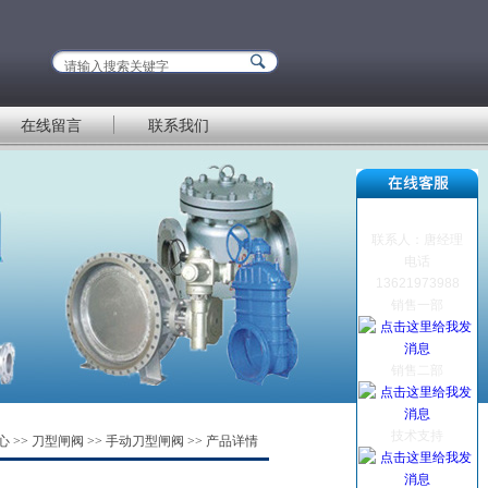
在线留言
联系我们
联系人：唐经理
电话
13621973988
销售一部
销售二部
技术支持
心
>>
刀型闸阀
>>
手动刀型闸阀
>> 产品详情