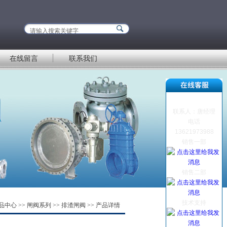
在线留言
联系我们
联系人：唐经理
电话
13621973988
销售一部
销售二部
技术支持
品中心
>>
闸阀系列
>>
排渣闸阀
>> 产品详情