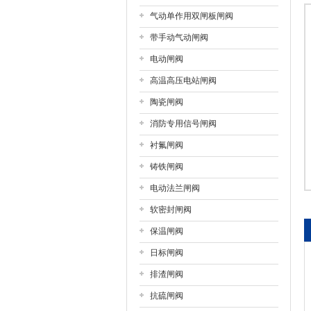
气动单作用双闸板闸阀
上海戎钛阀门制造有限公司
带手动气动闸阀
电动闸阀
高温高压电站闸阀
陶瓷闸阀
消防专用信号闸阀
衬氟闸阀
铸铁闸阀
电动法兰闸阀
软密封闸阀
保温闸阀
日标闸阀
排渣闸阀
抗硫闸阀