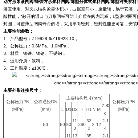
动方形浆液闸阀
/
铸铁方形浆料闸阀
/
薄型分体式浆料闸阀
/
薄型对夹浆料
装置使用。对夹式结构紧凑体积小，占据空间小，重量轻，易于安装，
酸性能，*敞开的通口与刀形闸板可防止介质在阀内沉积；L型密封圈
封圈，可使薄型闸阀寿命倍增，采用单向密封，密封性能更可靠，安装
主要性能参数：
1、产品型号：ZT9928-6/ZT9928-10 。
2、公称压力：0.6MPa、1.0MPa 。
3、材质：铸铁、铸钢、不锈钢 。
4、适用介质：浆料 。
5、工作温度：≤100℃ 。
主要外形连接尺寸：
主要结构尺寸(mm)
公称压力PN
公称通径DN
公称压力PN
Z-Φ
(MPa)
(mm)
(MPa)
L
D1
D2
H
H1
N-M
d
11
33
2-1
50
50
90
380
2-12
0
0
4
11
13
35
2-1