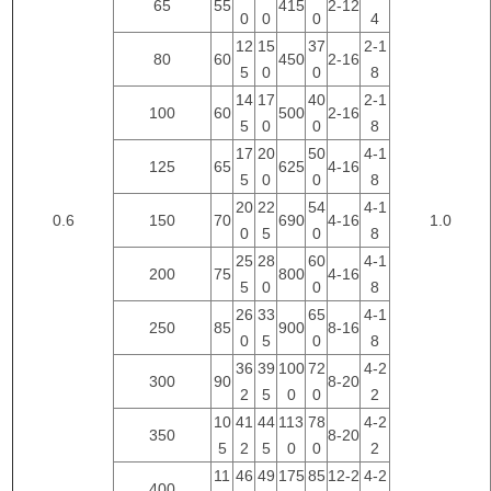
65
55
415
2-12
0
0
0
4
12
15
37
2-1
80
60
450
2-16
5
0
0
8
14
17
40
2-1
100
60
500
2-16
5
0
0
8
17
20
50
4-1
125
65
625
4-16
5
0
0
8
20
22
54
4-1
0.6
150
70
690
4-16
1.0
0
5
0
8
25
28
60
4-1
200
75
800
4-16
5
0
0
8
26
33
65
4-1
250
85
900
8-16
0
5
0
8
36
39
100
72
4-2
300
90
8-20
2
5
0
0
2
10
41
44
113
78
4-2
350
8-20
5
2
5
0
0
2
11
46
49
175
85
12-2
4-2
400