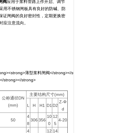
闸阀
应用于浆料管路上作开启、调节
采用不锈钢闸板具有良好的防碱、防
可保证闸阀的良好密封性，定期更换密
时应注意流向。
主要结构尺寸(mm)
公称通径DN
Z-Φ
(mm)
L
H
H1
D1
D2
d
4
10
12
50
306
356
4-20
8
0
5
4
12
14