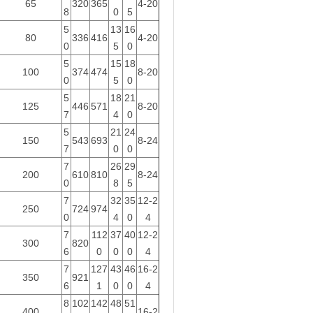
65
320
365
4-20
8
0
5
5
13
16
80
336
416
4-20
0
5
0
5
15
18
100
374
474
8-20
0
5
0
5
18
21
125
446
571
8-20
7
4
0
5
21
24
150
543
693
8-24
7
0
0
7
26
29
200
610
810
8-24
0
8
5
7
32
35
12-2
250
724
974
0
4
0
4
7
112
37
40
12-2
300
820
6
0
0
0
4
7
127
43
46
16-2
350
921
6
1
0
0
4
8
102
142
48
51
400
16-2