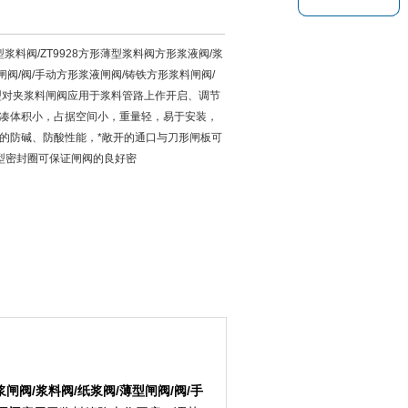
型浆料阀/ZT9928方形薄型浆料阀方形浆液阀/浆
型闸阀/阀/手动方形浆液闸阀/铸铁方形浆料闸阀/
型对夹浆料闸阀应用于浆料管路上作开启、调节
凑体积小，占据空间小，重量轻，易于安装，
的防碱、防酸性能，*敞开的通口与刀形闸板可
型密封圈可保证闸阀的良好密
浆闸阀
/
浆料阀
/
纸浆阀
/
薄型闸阀
/
阀
/
手