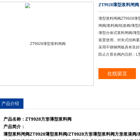
ZT9928薄型浆料闸阀
薄型浆料闸阀ZT9928薄
闸阀/浆料阀/纸浆阀/薄
薄型分体式浆料闸阀/薄
装置使用。对夹式结构紧
采用不锈钢闸板具有良好
防止介质在阀内沉积；L
在线留言
产品介绍
产品名称：ZT9928
方形薄型浆料阀
产品简介：
薄型浆料闸阀
ZT9928
薄型浆料阀/
ZT9928
方形薄型浆料阀
方形浆液阀
/