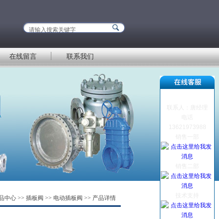
在线留言
联系我们
联系人：唐经理
电话
13621973988
销售一部
销售二部
技术支持
品中心
>>
插板阀
>>
电动插板阀
>> 产品详情