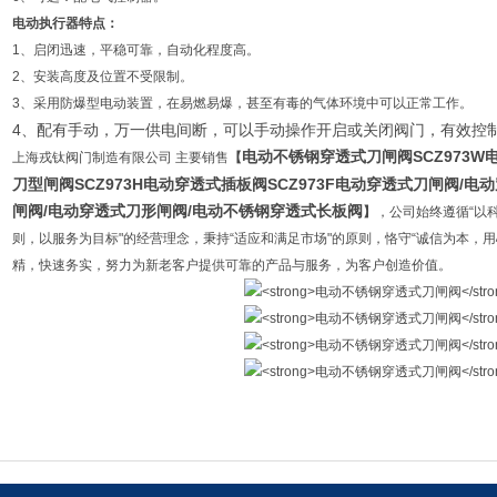
电动执行器特点：
1、启闭迅速，平稳可靠，自动化程度高。
2、安装高度及位置不受限制。
3、采用防爆型电动装置，在易燃易爆，甚至有毒的气体环境中可以正常工作。
4、配有手动，万一供电间断，可以手动操作开启或关闭阀门，有效控
电动不锈钢穿透式刀闸阀
SCZ973W
上海戎钛阀门制造有限公司
主要销售
【
刀型闸阀
SCZ973H
电动穿透式插板阀
SCZ973F
电动穿透式刀闸阀
/
电动
闸阀
/
电动穿透式刀形闸阀
/
电动不锈钢穿透式长板阀
】
，公司始终遵循“以
则，以服务为目标"的经营理念，秉持“适应和满足市场"的原则，恪守“诚信为本，
精，快速务实，努力为新老客户提供可靠的产品与服务，为客户创造价值。