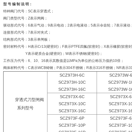
型
号
编
制
说
明：
特种阀门代号：SC表示穿透式；
阀门类型代号：Z表示闸阀；
驱动形式代号：6表示气动；9表示电动；2表示电液动；5表示伞齿轮；7表示液动
连接形式代号：7表示对夹式；
结构形式代号：3表示单闸板；
密封材料代号：H表示Cr13(硬密封)；F表示PTFE四氟(软密封)；X表示橡胶(软密封
Y表示硬质合金(硬密封)；W表示不锈钢(硬密封)；
工作压力代号：6、10、16表示其数值是以MPa为单位的公称压力值的10倍；
阀体材料代号：C表示WCB铸钢；P表示304不锈钢；R表示316不锈钢；NR表示3
SCZ973H-6C
SCZ973W-
SCZ973H-10C
SCZ973W-1
SCZ973H-16C
SCZ973W-1
SCZ973X-6C
SCZ973X-6
穿透式刀型闸阀
SCZ973X-10C
SCZ973X-1
系列型号
SCZ973X-16C
SCZ973X-1
SCZ973F-6P
SCZ973F-6
SCZ973F-10P
SCZ973F-1