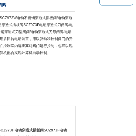
闸阀
CZ973W电动不锈钢穿透式插板阀/电动穿透
动穿透式插板阀SCZ973F电动穿透式刀闸阀/电
锈钢穿透式刀型闸阀/电动穿透式刀形闸阀/电动
用多回转电动装置，用以驱动和控制阀门的开
在控制室内远距离对阀门进行控制，也可以现
算机配合实现计算机自动控制。
SCZ973H
电动穿透式插板阀
SCZ973F
电动