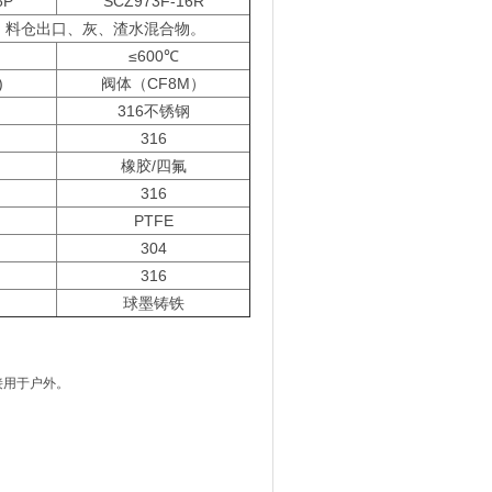
6P
SCZ973F-16R
、料仓出口、灰、渣水混合物。
≤600℃
)
阀体（CF8M）
316不锈钢
316
橡胶/四氟
316
PTFE
304
316
球墨铸铁
接用于户外。