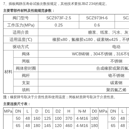
7、插板阀静压寿命试验次数按规定，其他技术要按JB/Z 234的规定。
主要零部件材料及性能规范参数：
阀门型号
SCZ973F-2.5
SCZ973H-6
SC
工作压力(MPa)
0.25
0.6
适用介质
糖浆、纸浆、污水、灰
适用温度(℃)
橡胶≤80，氟橡胶≤180，碳素钢≤425，不锈钢
驱动方式
电动
阀体
WCB铸钢，304不锈钢，316不
闸板
不锈钢
阀体密封圈
合成橡胶或聚四氟
材料
阀杆
铬不锈钢
支架
碳素钢
填料
聚四氟乙烯
注：
橡胶牌号取决于介质性质和使用温度；闸板材质牌号取决于介质性质。
主要连接尺寸表：
MPa
DN
L
D
D1
D2
H
N-M
D0
MPa
DN
L
50
48
160
125
100
370
4-M16
180
50
48
65
48
180
145
120
460
4-M16
180
65
48