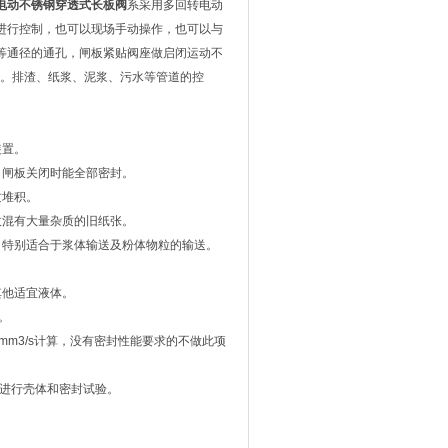
电动不锈钢穿透式长板阀
系采用多回转电动
进行控制，也可以现场手动操作，也可以与
等通径的通孔，闸板紧贴阀座做启闭运动不
态。排渣、纸浆、泥浆、污水等管道的控
装置。
，闸板关闭时能全部密封。
质堆积。
收混有大量杂质的旧纸张。
，特别适合于浆体输送及粉体物粒的输送。
其他适宜液体。
。
mm3/s计算，没有密封性能要求的不做此项
求进行壳体和密封试验。