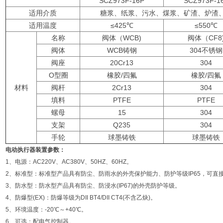
SCZ973F-16P
SCZ973F-1
适用介质
糖浆、纸浆、污水、煤浆、矿渣、炉渣
适用温度
≤425℃
≤550℃
名称
阀体（WCB)
阀体（CF8
阀体
WCB铸钢
304不锈钢
阀座
20Cr13
304
O型圈
橡胶/四氟
橡胶/四氟
材料
阀杆
2Cr13
304
填料
PTFE
PTFE
螺母
15
304
支架
Q235
304
手轮
球墨铸铁
球墨铸铁
电动执行器装置参数：
1、电源：AC220V、AC380V、50HZ、60HZ。
2、标准型：标准型产品具有防尘、防雨水的外壳保护能力、防护等级IP65，可直
3、防水型：防水型产品具有防尘、防浸水(IP67)的外壳防护等级。
4、防爆型(EX)：防爆等级为DII BT4/DII CT4(不含乙炔)。
5、环境温度：-20℃～+40℃。
6、可选：配电气控制器。