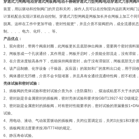
穿透式刀闸阀
/
电动穿透式闸板阀
/
电动不锈钢穿透式刀型闸阀
/
电动穿透式刀形闸阀
/
装置，用以驱动和控制阀门的开启和关闭，操作人员可以在控制室内远距离对阀门
计算机配合实现计算机自动控制。穿透式刀型闸阀是闸板加长并在闸板上加工个同
脱离。这样在工作中更加平稳，密封性能更*，并且介质不留阀腔内，成全流通状
制。、、、电力、化纤、、、等。
产品优点：
1、双向密封，带两个阀座封圈，此闸板更长且底部伸出阀体，需要两个密封填料
2、闸板形成一个孔状通径，其作用是，闸板开启时，介质能全部流走，没有滞留
3、在介质浓度较高条件下，也能保持阀座密封，由于没有滞留区，闸板底部无介
4、该产品制糖、化学设备（干燥器、反应器）的装卸和厂的浆料出口处，用于回
5、阀体通径无凹槽，介质不会卡阻堵塞，并且具有全通径流通特性阀，腔不积渣
壳体试验和密封试验：
1、插板阀的壳体试验和密封试验介质为水（含防腐剂）、煤油或粘度不大于水的
2、密封副是非金属密封的插板阀，密封壳体试验和要求按GB/T13927-92 D级规定
3、密封副是金属密封的插板阀，对有密封性能要求的，密封试验的泄漏量按1×DN
试验。
4、用电动、液动、气动装置驱动的插板阀，关闭位置调定后，关闭3次按1和3要
5、插板阀清洁度要求按JB/T7748的规定。
6、静压寿命试验。