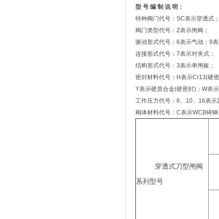
型
号
编
制
说
明：
特种阀门代号：SC表示穿透式
阀门类型代号：Z表示闸阀；
驱动形式代号：6表示气动；9表
连接形式代号：7表示对夹式；
结构形式代号：3表示单闸板；
密封材料代号：H表示Cr13(硬密
Y表示硬质合金(硬密封)；W表示
工作压力代号：6、10、16表
阀体材料代号：C表示WCB铸钢；
穿透式刀型闸阀
系列型号