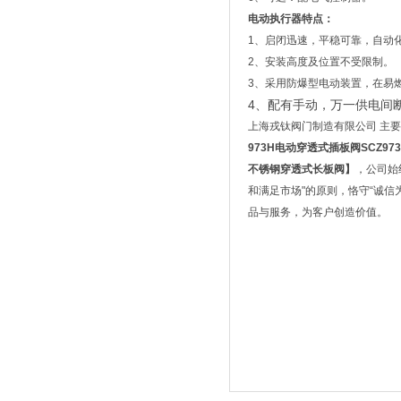
电动执行器特点：
1、启闭迅速，平稳可靠，自动
2、安装高度及位置不受限制。
3、采用防爆型电动装置，在易
4、配有手动，万一供电间
上海戎钛阀门制造有限公司
主要
973H
电动穿透式插板阀
SCZ973
不锈钢穿透式长板阀
】
，公司始
和满足市场"的原则，恪守“诚
品与服务，为客户创造价值。