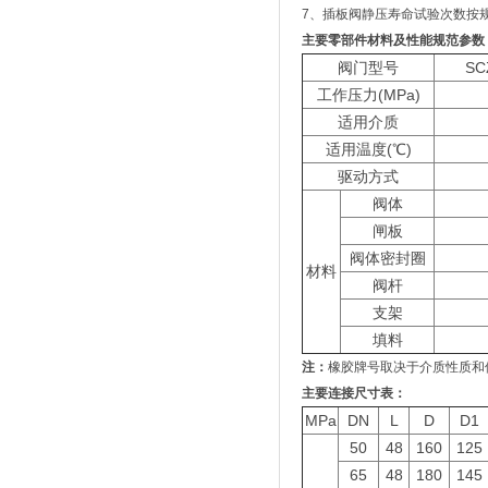
7、插板阀静压寿命试验次数按规定
主要零部件材料及性能规范参数
阀门型号
SC
工作压力(MPa)
适用介质
适用温度(℃)
驱动方式
阀体
闸板
阀体密封圈
材料
阀杆
支架
填料
注：
橡胶牌号取决于介质性质和
主要连接尺寸表：
MPa
DN
L
D
D1
50
48
160
125
65
48
180
145