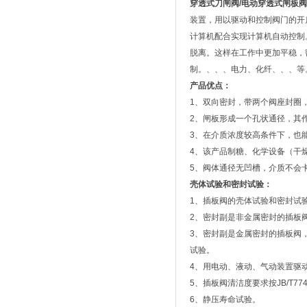
穿透式刀闸阀
/
电动穿透式闸板阀
装置，用以驱动和控制阀门的开
计算机配合实现计算机自动控制
脱离。这样在工作中更加平稳，
制。、、、电力、化纤、、、等
产品优点：
1、双向密封，带两个阀座封圈
2、闸板形成一个孔状通径，其
3、在介质浓度较高条件下，也
4、该产品制糖、化学设备（干
5、阀体通径无凹槽，介质不会
壳体试验和密封试验：
1、插板阀的壳体试验和密封试
2、密封副是非金属密封的插板阀，
3、密封副是金属密封的插板阀，
试验。
4、用电动、液动、气动装置驱
5、插板阀清洁度要求按JB/T77
6、静压寿命试验。