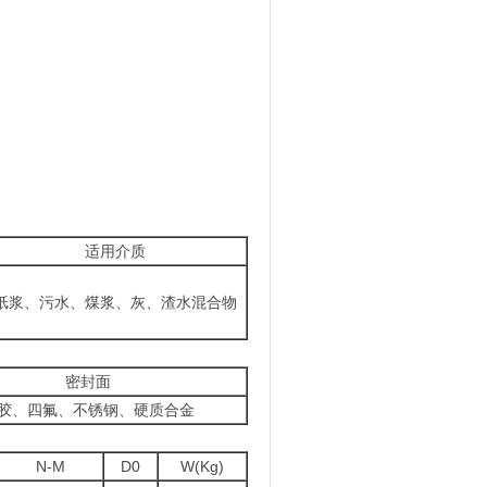
适用介质
纸浆、污水、煤浆、灰、渣水混合物
密封面
胶、四氟、不锈钢、硬质合金
N-M
D0
W(Kg)