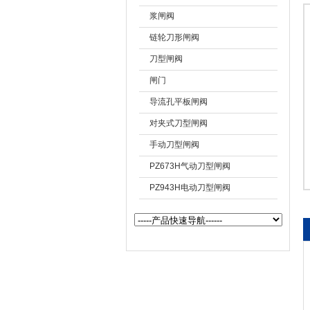
浆闸阀
上海戎钛阀门制造有限公司
链轮刀形闸阀
刀型闸阀
闸门
导流孔平板闸阀
对夹式刀型闸阀
手动刀型闸阀
PZ673H气动刀型闸阀
PZ943H电动刀型闸阀