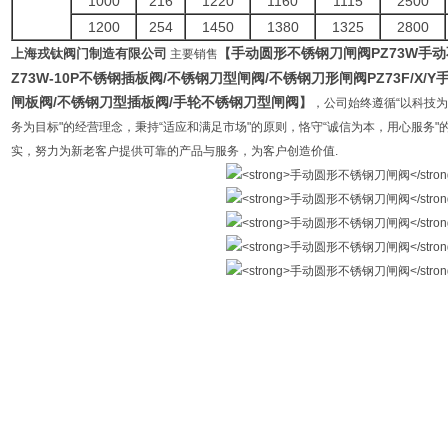
1000
216
1220
1160
1115
2500
1200
254
1450
1380
1325
2800
手动圆形不锈钢刀闸阀
PZ73W
手动
上海戎钛阀门制造有限公司
【
主要销售
Z73W-10P
不锈钢插板阀
/
不锈钢刀型闸阀
/
不锈钢刀形闸阀
PZ73F/X/Y
闸板阀
/
不锈钢刀型插板阀
/
手轮不锈钢刀型闸阀
】
，公司始终遵循“以科技
务为目标"的经营理念，秉持“适应和满足市场"的原则，恪守“诚信为本，用心服务
实，努力为新老客户提供可靠的产品与服务，为客户创造价值.
|
在线留言
|
联系我们
|
GoogleSitemap
上海戎钛阀门制造有限公司 版权所有
备