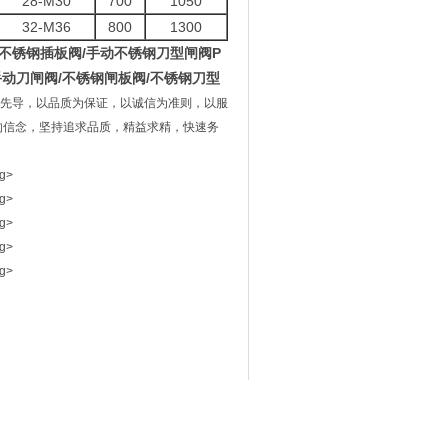
28-M30
700
1050
32-M36
800
1300
不锈钢插板阀
/
手动不锈钢刀型闸阀
P
手动刀闸阀
/
不锈钢闸板阀
/
不锈钢刀型
为先导，以品质为保证，以诚信为准则，以服
"的信念，坚持追求品质，精益求精，快速务
案号：沪ICP备15003808号-2