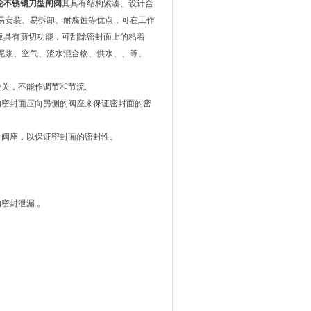
轮不锈钢刀型闸阀
其具有结构紧凑、设计合
易安装、易拆卸、耐腐蚀等优点，可在工作
闸阀其闸板具有剪切功能，可刮除密封面上的粘着
泥浆、空气、渣水混合物、供水、、等。
全关，不能作调节和节流。
的密封面压向另侧的阀座来保证密封面的密
向阀座，以保证密封面的密封性。
密封泄漏 。