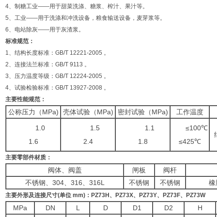
4、制糖工业——用于甜菜洗涤、糖浆、榨汁、果汁等。
5、工业——用于洗涤和冲洗设备，粮食输送设备，麦芽浆等。
6、电站除灰——用于灰渣浆。
标准规范：
1、结构长度标准：GB/T 12221-2005 。
2、连接法兰标准：GB/T 9113 。
3、压力温度等级：GB/T 12224-2005 。
4、试验检验标准：GB/T 13927-2008 。
主要性能规范：
公称压力（MPa)
壳体试验（MPa)
密封试验（MPa)
工作温度
1.0
1.5
1.1
≤100℃
1.6
2.4
1.8
≤425℃
主要零部件材质：
阀体、阀盖
闸板
阀杆
不锈钢、304、316、316L
不锈钢
不锈钢
橡
主要外形及连接尺寸
(
单位
mm)
：
PZ73H
、
PZ73X
、
PZ73Y
、
PZ73F
、
PZ73W
MPa
DN
L
D
D1
D2
H