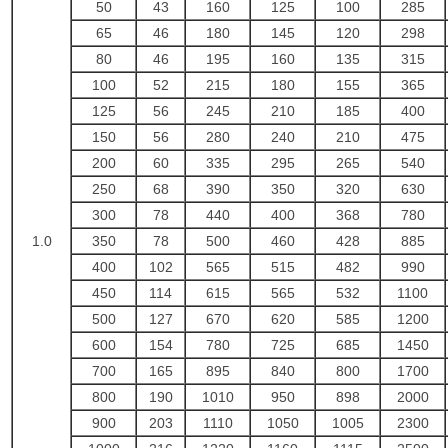
50
43
160
125
100
285
65
46
180
145
120
298
80
46
195
160
135
315
100
52
215
180
155
365
125
56
245
210
185
400
150
56
280
240
210
475
200
60
335
295
265
540
250
68
390
350
320
630
300
78
440
400
368
780
1.0
350
78
500
460
428
885
400
102
565
515
482
990
450
114
615
565
532
1100
500
127
670
620
585
1200
600
154
780
725
685
1450
700
165
895
840
800
1700
800
190
1010
950
898
2000
900
203
1110
1050
1005
2300