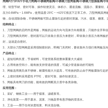
闸阀
PZ73F/X/Y
手动刀闸阀
/
不锈钢闸板阀
/
不锈钢刀型闸板阀
/
不锈钢刀型插板阀
/
手
理、轻型节材、密封可靠、操作轻便灵活、体积小、通道流畅、流阻小、重量轻、
压力0.6MPa ~ 1.6MPa，使用温度-29℃ ~ +425℃情况下正常工作。刀型
物，自动清除杂物，不锈钢闸板可防止腐蚀引起的密封泄漏。污水、煤浆、糖浆、
结构特点：
1、刀型闸阀的启闭件是闸板，闸板的运动方向与流体方向相垂直，只能作全开和
2、刀型闸阀关闭时，密封面可以只依靠介质压力来密封，即依靠介质压力将闸板
封，这就是自密封。
3、大部分刀型闸阀是采用强制密封的，即阀门关闭时，要依靠外力强行将闸板压
产品特点：
1、超短结构长度，节省材料，可使管路系统整体重量大大减轻
2、占用有效空间小，能有效支持管道的强度，可减少管道振动的可能性
3、闸板选用奥氏体不锈钢，耐腐性能大大提高，可有效的防止由于闸板腐蚀引起的
4、上密封填料采用柔性 PTFE ，密封可靠、操作轻便灵活 。
5、闸板具有闸刀的功能，能有效的闸断其介质中各类杂物。
应用范围：
1、采矿、钢铁工业——用于煤浆、滤碴浆等。
2、净化装置——用于废水、泥浆、污物及带有悬浮物的澄清水。
3、工业——用于任何浓度纸浆、料水混合物。