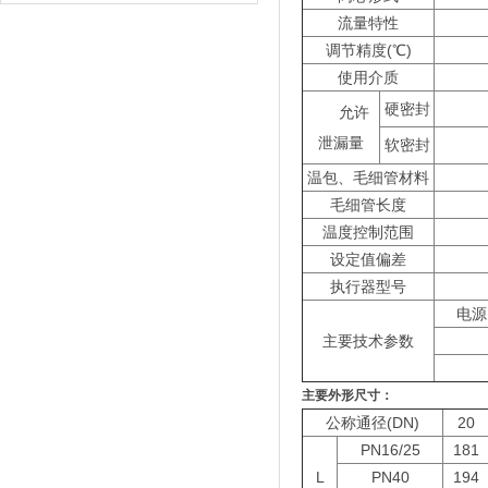
流量特性
调节精度(℃)
使用介质
硬密封
允许
泄漏量
软密封
温包、毛细管材料
毛细管长度
温度控制范围
设定值偏差
执行器型号
电源
主要技术参数
主要外形尺寸：
公称通径(DN)
20
PN16/25
181
L
PN40
194