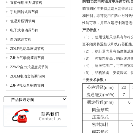
阀
/
自力式电控温度单座调节阀
/
直接作用压力调节阀
调节阀的主要特点是只需普通2
手动回转式调节阀
和控制，亦可使用在防止对过热
低温升压调节阀
性能可靠，并可在运行中随意进
产品特点：
电子式电动调节阀
（1）、使用现场只须具有单相
自力式调节阀
更不须另将温控仪和执行器配接
ZDLP电动单座调节阀
（2）、执行器内具有高度集成化
ZJHM气动套筒调节阀
（3）、控制精度高，响应速度
（4）、适应范围广，可在很宽
ZZWP自力式温度调节阀
（5）、结构紧凑，安装调试、
ZDLM电动套筒调节阀
主要技术参数：
ZJHP气动单座调节阀
公称通径(mm)
20
流通能力(m³/h)
7
额定行程(mm)
6
阀盖形式
压盖型式
密封填料
阀芯形式