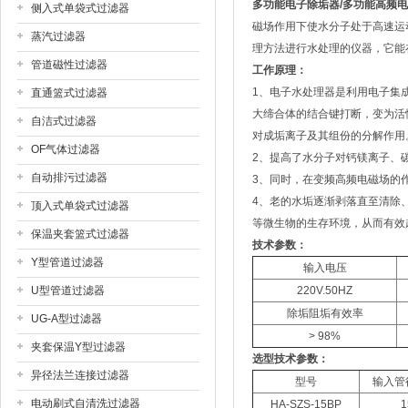
多功能电子除垢器
/
多功能高频电
侧入式单袋式过滤器
磁场作用下使水分子处于高速运
蒸汽过滤器
理方法进行水处理的仪器，它能
管道磁性过滤器
工作原理：
1、电子水处理器是利用电子集
直通篮式过滤器
大缔合体的结合键打断，变为活
自洁式过滤器
对成垢离子及其组份的分解作用
OF气体过滤器
2、提高了水分子对钙镁离子、
自动排污过滤器
3、同时，在变频高频电磁场的
4、老的水垢逐渐剥落直至清除
顶入式单袋式过滤器
等微生物的生存环境，从而有效
保温夹套篮式过滤器
技术参数：
Y型管道过滤器
输入电压
U型管道过滤器
220V.50HZ
除垢阻垢有效率
UG-A型过滤器
> 98%
夹套保温Y型过滤器
选型技术参数：
异径法兰连接过滤器
型号
输入管径
电动刷式自清洗过滤器
HA-SZS-15BP
1