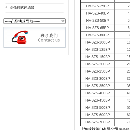
HA-SZS-25BP
2
高低篮式过滤器
HA-SZS-40BP
4
HA-SZS-50BP
5
HA-SZS-65BP
6
HA-SZS-80BP
8
HA-SZS-100BP
1
HA-SZS-125BP
1
HA-SZS-150BP
1
HA-SZS-200BP
2
HA-SZS-250BP
2
HA-SZS-300BP
3
HA-SZS-350BP
3
HA-SZS-400BP
4
HA-SZS-450BP
4
HA-SZS-500BP
5
HA-SZS-600BP
6
HA-SZS-700BP
7
上海戎钛阀门有限公司
主要销