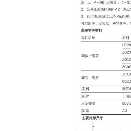
注：1、P－阀门定位器；R－压
2、允许压差为阀关闭P 2 =0状
3、zui大压差超过1.0MPa
可配附件：定位器、手轮机构、
主要零件材料
零件名称
材料
HT20
ZG23
阀体上阀盖
ZG1C
ZG0C
1Cr1
阀芯、阀座
0Cr1
填 料
聚四
膜 片
丁晴
压缩弹簧
60Si
膜 盖
A 3
主要外形尺寸
L