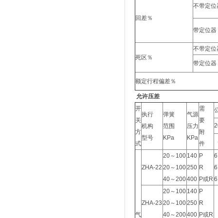
不带定位
回差％
带定位器
不带定位
死区％
带定位器
额定行程偏差％
允许压差
开
需
执行
弹簧
气源
关
要
2
机构
范围
压力
方
附
型号
KPa
KPa
式
件
20～100
140
P
6
ZHA-22
20～100
250
R
6
40～200
400
P或R
6
20～100
140
P
ZHA-23
20～100
250
R
气
40～200
400
P或R