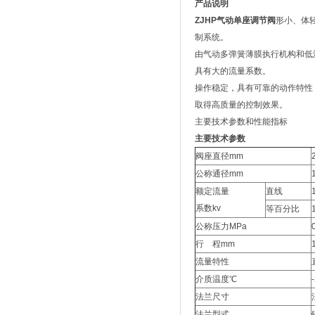
产品说明
ZJHP气动单座调节阀
形小、体
制系统。
由气动多弹簧薄膜执行机构和低
具有大的流量系数。
操作稳定，具有可靠的动作特性
取得高质量的控制效果。
主要技术参数和性能指标
主要技术参数
阀座直径mm
公称通径mm
额定流量
直线
系数kv
等百分比
公称压力MPa
行 程mm
流量特性
介质温度℃
法兰尺寸
法兰型式