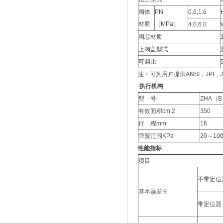
阀体
PN
0.6,1.6
材质
（MPa）
4.0,6.0
阀芯材质
上阀盖型式
可调比
注：可为用户提供ANSI，JPI
执行机构
型 号
ZHA（B
有效面积cm 2
350
行 程mm
16
弹簧范围KPa
20～10
性能指标
项目
不带定位
基本误差％
带定位器