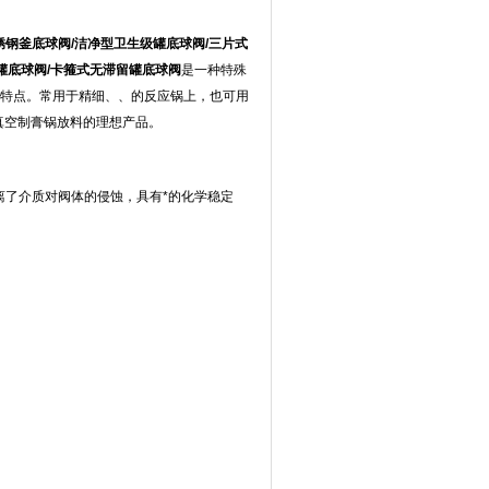
锈钢釜底球阀
/
洁净型卫生级罐底球阀
/
三片式
罐底球阀
/
卡箍式无滞留罐底球阀
是一种特殊
等特点。常用于精细、、的反应锅上，也可用
真空制膏锅放料的理想产品。
离了介质对阀体的侵蚀，具有*的化学稳定