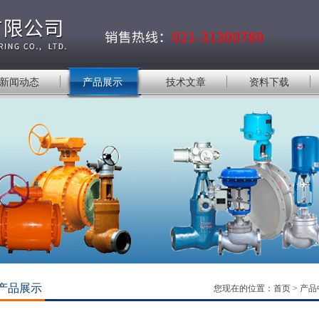
新闻动态
产品展示
技术文章
资料下载
产品展示
您现在的位置：
首页
>
产品