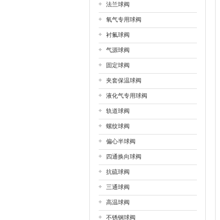
法兰球阀
氧气专用球阀
衬氟球阀
气源球阀
固定球阀
夹套保温球阀
液化气专用球阀
轨道球阀
螺纹球阀
偏心半球阀
四通换向球阀
抗硫球阀
三通球阀
高温球阀
不锈钢球阀