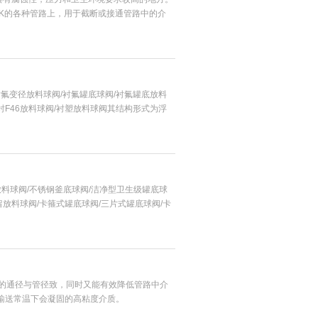
K～JIS20K的各种管路上，用于截断或接通管路中的介
、煤气、硝酸、醋酸、氧化性介质、尿素等多
衬氟变径放料球阀/衬氟罐底球阀/衬氟罐底放料
衬F46放料球阀/衬塑放料球阀其结构形式为浮
，阀球为与阀杆一体式金属嵌件外包氟塑料工
型美观、强度高、经久耐用。
放料球阀/不锈钢釜底球阀/洁净型卫生级罐底球
留放料球阀/卡箍式罐底球阀/三片式罐底球阀/卡
面法兰距离近，物料滞留少，具有结构紧凑，
在细软颗粒介质输送。放料球阀采
门的通径与管径致，同时又能有效降低管路中介
输送常温下会凝固的高粘度介质。