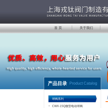
首 页
关于我们
产品目录
Product Catalog
球阀系列
CWX-15Q微型电动球阀