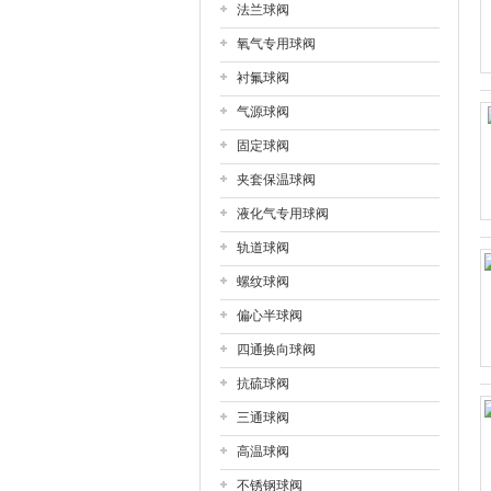
法兰球阀
氧气专用球阀
衬氟球阀
气源球阀
固定球阀
夹套保温球阀
液化气专用球阀
轨道球阀
螺纹球阀
偏心半球阀
四通换向球阀
抗硫球阀
三通球阀
高温球阀
不锈钢球阀