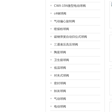
CWX-15N微型电动球阀
上海戎钛阀门制造有限公司
c4钢球阀
气动偏心旋转阀
喷煤粉球阀
碳钢弹簧自动归位式球阀
三通液压高压球阀
陶瓷球阀
卫生级球阀
低温球阀
对夹式球阀
密封球阀
卸灰球阀
气动球阀
电动球阀