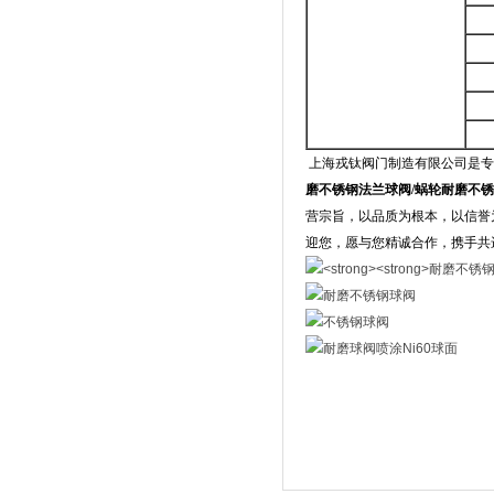
上海戎钛阀门制造有限公司是专
磨不锈钢法兰球阀/蜗轮耐磨不锈
营宗旨，以品质为根本，以信誉
迎您，愿与您精诚合作，携手共