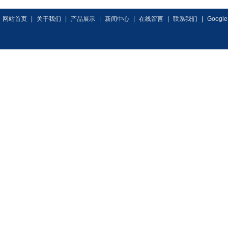
网站首页
|
关于我们
|
产品展示
|
新闻中心
|
在线留言
|
联系我们
|
Google