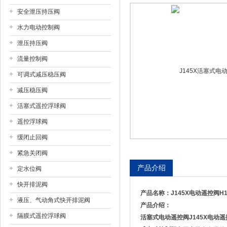
安全泄压持压阀
上海戎钛阀门制造有限公司
水力电动控制阀
泄压持压阀
流量控制阀
可调式减压稳压阀
减压稳压阀
活塞式遥控浮球阀
遥控浮球阀
缓闭止回阀
紧急关闭阀
产品介绍
定水位阀
快开排泥阀
产品名称：J145X电动遥控阀H1
液压、气动角式快开排泥阀
产品介绍：
隔膜式遥控浮球阀
活塞式电动遥控阀
J145X电动