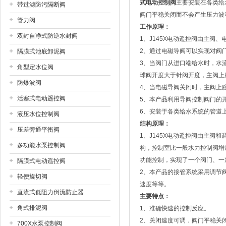
式电动控制阀
主要安装在各类给
带过滤防污隔断阀
阀门平稳关闭而不会产生压力波
管力阀
工作原理：
双封自净式防逆水封阀
1、J145X电动遥控阀由主阀
2、通过电磁导阀可以实现对阀
隔膜式池底卸泥阀
3、当阀门从进口端给水时，水
角型定水位阀
球阀开度大于针阀开度，主阀上
防爆波阀
4、当电磁导阀关闭时，主阀上
活塞式电动遥控阀
5、本产品利用导阀控制阀门的
6、安装于各类给水系统的管道
液压水位控制阀
结构原理：
压差旁通平衡阀
1、J145X电动遥控阀由主
多功能水泵控制阀
构，控制室比一般水力控制阀增
功能控制，实现了一个阀门、一
隔膜式电动遥控阀
2、本产品的接管系统采用调节
轻便旋切阀
速度等等。
直流式低阻力倒流防止器
主要特点：
角式排泥阀
1、准确快速的控制反应。
2、关闭速度可调．阀门平稳关
700X水泵控制阀