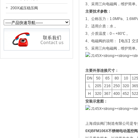
3、采用三向电磁阀，维护简单
200X减压稳压阀
主要技术参数：
1、公称压力：1.0MPa、1.6MPa
2、适用介质：水 。
3、介质温度：0～+80℃ 。
4、电磁阀的说明：【电压】交流： 
5、采用三向电磁阀，维护简单
主要外形连接尺寸：
DN
50
65
80
10
12
L
205
216
250
320
36
H
320
367
400
452
52
安装示意图：
上海戎钛阀门制造有限公司是专
0X)BFM106X不锈钢电动遥控