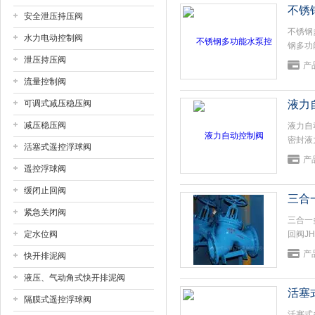
不锈
安全泄压持压阀
不锈钢
上海戎钛阀门制造有限公司
水力电动控制阀
钢多功
泄压持压阀
水、潜
产
倒流、
流量控制阀
可调式减压稳压阀
液力
减压稳压阀
液力自
密封液力
活塞式遥控浮球阀
水型液
产
遥控浮球阀
缓闭止回阀
三合
紧急关闭阀
三合一
定水位阀
回阀J
推力上
产
快开排泥阀
液压、气动角式快开排泥阀
活塞
隔膜式遥控浮球阀
活塞式