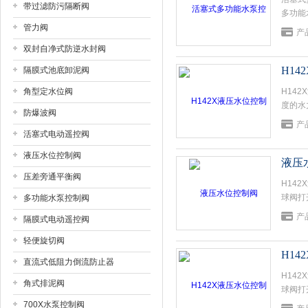
带过滤防污隔断阀
多功能
大口径
管力阀
产
阀兼具
双封自净式防逆水封阀
阀门在
H1
隔膜式池底卸泥阀
角型定水位阀
H14
度的水
防爆波阀
在此压
产
增大致
活塞式电动遥控阀
液压水位控制阀
液压
压差旁通平衡阀
H14
球阀打
多功能水泵控制阀
上升到
产
隔膜式电动遥控阀
轻便旋切阀
H1
直流式低阻力倒流防止器
H14
角式排泥阀
球阀打
上升到
700X水泵控制阀