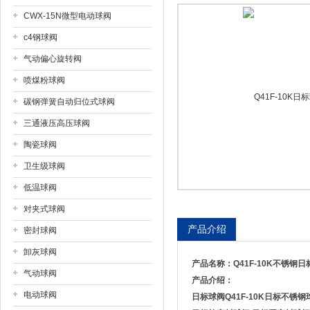
CWX-15N微型电动球阀
上海戎钛阀门制造有限公司
c4钢球阀
气动偏心旋转阀
喷煤粉球阀
碳钢弹簧自动归位式球阀
三通液压高压球阀
陶瓷球阀
卫生级球阀
低温球阀
对夹式球阀
产品介绍
密封球阀
卸灰球阀
产品名称：
Q41F-10K不锈钢日
气动球阀
产品介绍：
电动球阀
日标球阀
Q41F-10K
日标不锈钢