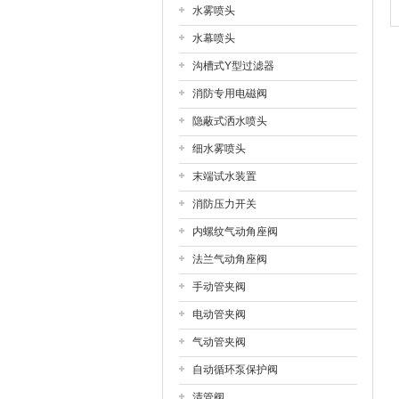
水雾喷头
水幕喷头
沟槽式Y型过滤器
消防专用电磁阀
隐蔽式洒水喷头
细水雾喷头
末端试水装置
消防压力开关
内螺纹气动角座阀
法兰气动角座阀
手动管夹阀
电动管夹阀
气动管夹阀
自动循环泵保护阀
清管阀