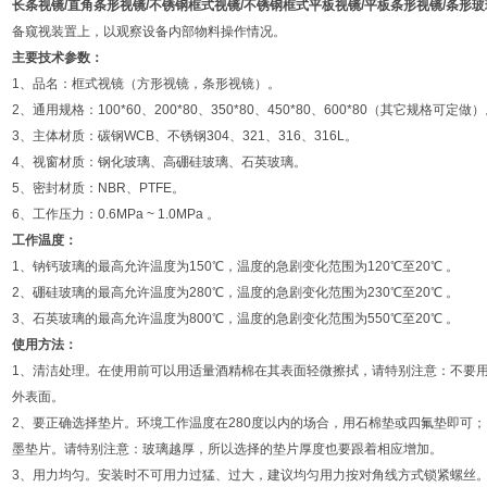
长条视镜
/
直角条形视镜
/
不锈钢框式视镜
/
不锈钢框式平板视镜
/
平板条形视镜
/
条形玻
备窥视装置上，以观察设备内部物料操作情况。
主要技术参数：
1、品名：框式视镜（方形视镜，条形视镜）。
2、通用规格：100*60、200*80、350*80、450*80、600*80（其它规格可定做
3、主体材质：碳钢WCB、不锈钢304、321、316、316L。
4、视窗材质：钢化玻璃、高硼硅玻璃、石英玻璃。
5、密封材质：NBR、PTFE。
6、工作压力：0.6MPa ~ 1.0MPa 。
工作温度：
1、钠钙玻璃的最高允许温度为150℃，温度的急剧变化范围为120℃至20℃ 。
2、硼硅玻璃的最高允许温度为280℃，温度的急剧变化范围为230℃至20℃ 。
3、石英玻璃的最高允许温度为800℃，温度的急剧变化范围为550℃至20℃ 。
使用方法：
1、清洁处理。在使用前可以用适量酒精棉在其表面轻微擦拭，请特别注意：不要
外表面。
2、要正确选择垫片。环境工作温度在280度以内的场合，用石棉垫或四氟垫即可；
墨垫片。请特别注意：玻璃越厚，所以选择的垫片厚度也要跟着相应增加。
3、用力均匀。安装时不可用力过猛、过大，建议均匀用力按对角线方式锁紧螺丝