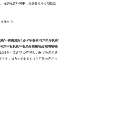
酸、碱的液体环境中，更是要做好定期检查
干净无灰尘。
视镜
/
不锈钢圆角长条平板视镜
/
框式条形视镜
/
钢框式平板视镜
/
平板条形视镜
/
条形玻璃视镜
/
以服务为目标"的经营理念，秉持“适应和满
快速务实，努力为新老客户提供可靠的产品与