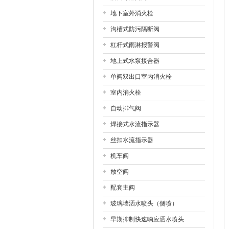
地下室外消火栓
沟槽式防污隔断阀
杠杆式雨淋报警阀
地上式水泵接合器
单阀双出口室内消火栓
室内消火栓
自动排气阀
焊接式水流指示器
丝扣水流指示器
机车阀
放空阀
配套主阀
玻璃墙洒水喷头（侧喷）
早期抑制快速响应洒水喷头