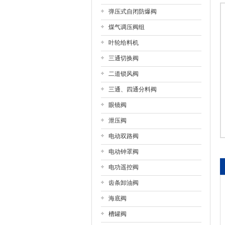
弹压式自闭防爆阀
上海戎钛阀门制造有限公司
煤气调压阀组
叶轮给料机
三通切换阀
二道锁风阀
三通、四通分料阀
眼镜阀
泄压阀
电动双路阀
电动钟罩阀
电功遥控阀
齿条卸油阀
海底阀
槽罐阀