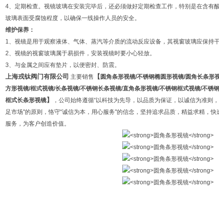
4、定期检查。视镜玻璃在安装完毕后，还必须做好定期检查工作，特别是在含有
玻璃表面受腐蚀程度，以确保一线操作人员的安全。
维护保养：
1、视镜是用于观察液体、气体、蒸汽等介质的流动反应设备，其视窗玻璃应保持
2、视镜的视窗玻璃属于易损件，安装视镜时要小心轻放。
3、与金属之间应有垫片，以便密封、防震。
上海戎钛阀门有限公司
【
主要销售
圆角条形视镜
/
不锈钢椭圆形视镜
/
圆角长条形
方形视镜
/
框式视镜
/
长条视镜
/
不锈钢长条视镜
/
直角条形视镜
/
不锈钢框式视镜
/
不锈
】
框式长条形视镜
，公司始终遵循“以科技为先导，以品质为保证，以诚信为准则，
足市场"的原则，恪守“诚信为本，用心服务"的信念，坚持追求品质，精益求精，
服务，为客户创造价值。