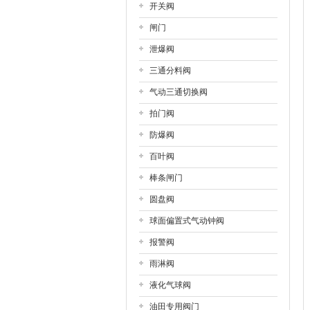
开关阀
闸门
泄爆阀
三通分料阀
气动三通切换阀
拍门阀
防爆阀
百叶阀
棒条闸门
圆盘阀
球面偏置式气动钟阀
报警阀
雨淋阀
液化气球阀
油田专用阀门