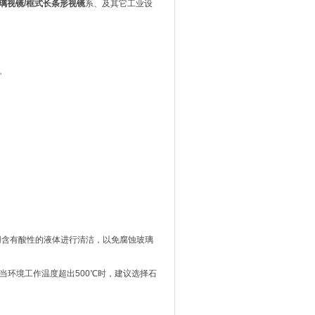
璃视镜
/
框式长条形视镜
系
、及其它工业设
）。
用含有酸性的液体进行清洁，以免腐蚀玻璃
当环境工作温度超出500℃时，建议选择石
。