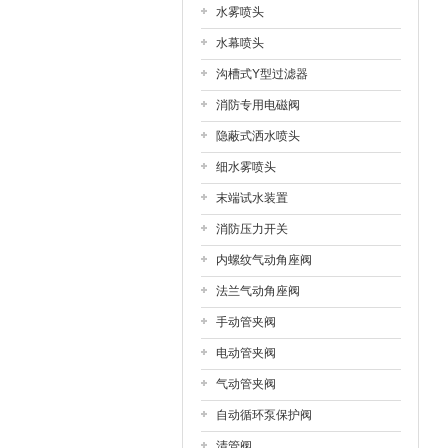
水雾喷头
水幕喷头
沟槽式Y型过滤器
消防专用电磁阀
隐蔽式洒水喷头
细水雾喷头
末端试水装置
消防压力开关
内螺纹气动角座阀
法兰气动角座阀
手动管夹阀
电动管夹阀
气动管夹阀
自动循环泵保护阀
清管阀