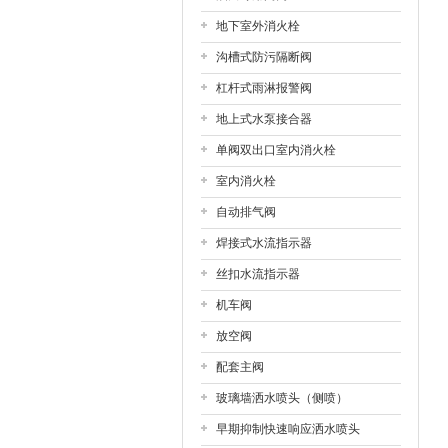
地下室外消火栓
沟槽式防污隔断阀
杠杆式雨淋报警阀
地上式水泵接合器
单阀双出口室内消火栓
室内消火栓
自动排气阀
焊接式水流指示器
丝扣水流指示器
机车阀
放空阀
配套主阀
玻璃墙洒水喷头（侧喷）
早期抑制快速响应洒水喷头