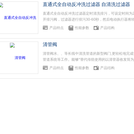
直通式全自动反冲洗过滤器 自清洗过滤器
直通式全自动反冲洗过滤器定时清洗排污，可设定时间为2
开排污阀，过滤器进行排污30-60秒，然后电动执行器将
径，进行反冲洗排污30-60秒。转向蝶阀复位，继续排污3
产品特点
性能参数
产品结构
清管阀
清管阀水、、等长线中清洗管道的新型阀门,更轻松地完
管道系统等工作。能够*替代传统使用的以清管器收发筒为
具有通用两位式截断球阀的功能。也叫PIG阀。
产品特点
性能参数
产品结构