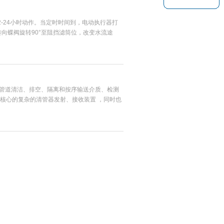
-24小时动作。当定时时间到，电动执行器打
转向蝶阀旋转90°至阻挡滤筒位，改变水流途
-5秒，然后关闭排污口。
成管道清洁、排空、隔离和按序输送介质、检测
核心的复杂的清管器发射、接收装置 ，同时也