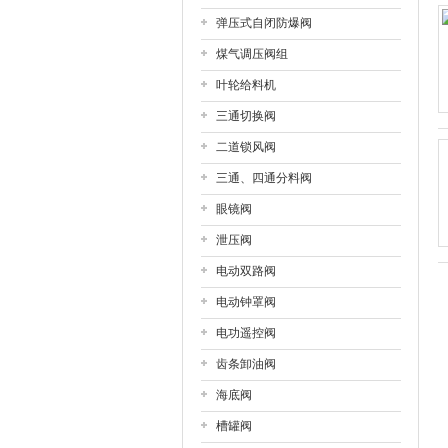
弹压式自闭防爆阀
上海戎钛阀门制造有限公司
煤气调压阀组
叶轮给料机
三通切换阀
二道锁风阀
三通、四通分料阀
眼镜阀
泄压阀
电动双路阀
电动钟罩阀
电功遥控阀
齿条卸油阀
海底阀
槽罐阀