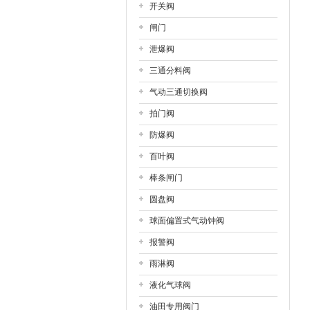
开关阀
闸门
泄爆阀
三通分料阀
气动三通切换阀
拍门阀
防爆阀
百叶阀
棒条闸门
圆盘阀
球面偏置式气动钟阀
报警阀
雨淋阀
液化气球阀
油田专用阀门