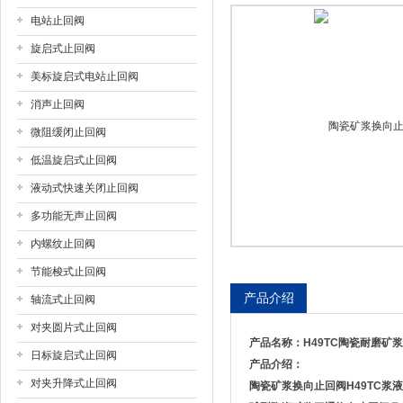
电站止回阀
上海戎钛阀门制造有限公司
旋启式止回阀
美标旋启式电站止回阀
消声止回阀
微阻缓闭止回阀
低温旋启式止回阀
液动式快速关闭止回阀
多功能无声止回阀
内螺纹止回阀
节能梭式止回阀
产品介绍
轴流式止回阀
对夹圆片式止回阀
产品名称：
H49TC陶瓷耐磨矿
日标旋启式止回阀
产品介绍：
对夹升降式止回阀
陶瓷矿浆换向止回阀
H49TC
浆液