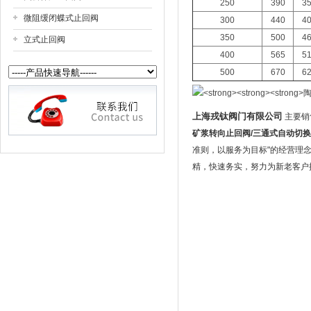
250
390
3
微阻缓闭蝶式止回阀
300
440
4
350
500
4
立式止回阀
400
565
5
500
670
6
上海戎钛阀门有限公司
主要销
矿浆转向止回阀
/
三通式自动切换
准则，以服务为目标"的经营理念
精，快速务实，努力为新老客户