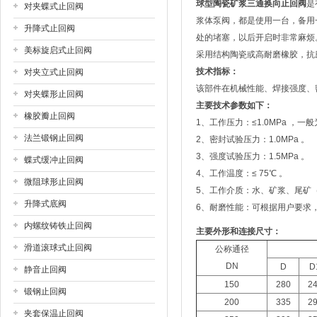
球型陶瓷矿浆三通换向止回阀
是
对夹蝶式止回阀
浆体泵阀，都是使用一台，备用
升降式止回阀
处的堵塞，以后开启时非常麻烦
美标旋启式止回阀
采用结构陶瓷或高耐磨橡胶，抗
技术指标：
对夹立式止回阀
该部件在机械性能、焊接强度、
对夹蝶形止回阀
主要技术参数如下：
橡胶瓣止回阀
1、工作压力：≤1.0MPa ，一般为
法兰锻钢止回阀
2、密封试验压力：1.0MPa 。
3、强度试验压力：1.5MPa 。
蝶式缓冲止回阀
4、工作温度：≤ 75℃ 。
微阻球形止回阀
5、工作介质：水、矿浆、尾矿
升降式底阀
6、耐磨性能：可根据用户要求
内螺纹铸铁止回阀
主要外形和连接尺寸：
滑道滚球式止回阀
公称通径
DN
D
D
静音止回阀
150
280
2
锻钢止回阀
200
335
2
夹套保温止回阀