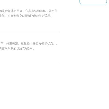
式止回阀是种超薄止回阀，它具有结构简单，外形美
业部门对有安装空间限制的场所Z为适用。
简单，外形美观、重量轻，安装方便等优点、、
装空间限制的场所Z为适用。