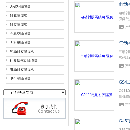
电动
内螺纹隔膜阀
电动衬
上海戎钛阀门制造有限公司
衬氟隔膜阀
膜阀/
衬胶隔膜阀
各种橡
产
阀体和
高真空隔膜阀
无衬里隔膜阀
气动
气动衬胶隔膜阀
气动衬
阀/气
往复型气动隔膜阀
阀杆处
产
被迫膜
电动衬胶隔膜阀
卫生级隔膜阀
G9
G94
供选择
里和隔膜
产
G4
G45