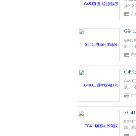
择的各
料）压力
产
G94
G94
胶、不
料）。
产
G4
G49
胶，不
产
EG4
EG4
阀，料
膜阀。