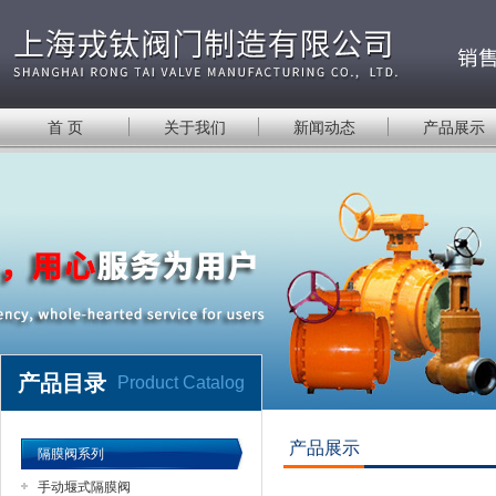
首 页
关于我们
新闻动态
产品展示
产品目录
Product Catalog
产品展示
隔膜阀系列
手动堰式隔膜阀