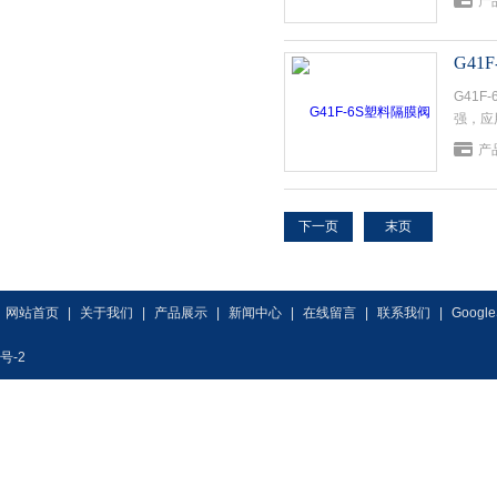
产
G41
G41
强，应
产
下一页
末页
网站首页
|
关于我们
|
产品展示
|
新闻中心
|
在线留言
|
联系我们
|
Google
号-2
专业供应销售
塑料隔膜阀
系列产品，欢迎来电咨询
塑料隔膜阀
型号,
塑料隔膜阀
价格等