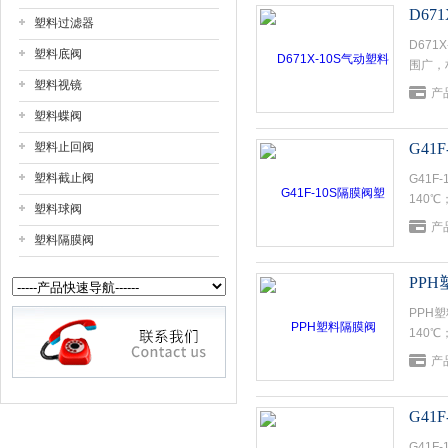
D67
塑料过滤器
D67
上海戎钛阀门制造有限公司
塑料底阀
围广，
塑料视镜
体等。
产
塑料蝶阀
塑料止回阀
G41
塑料截止阀
G41
140
塑料球阀
产
塑料隔膜阀
PPH
PPH
140
产
G41
G41