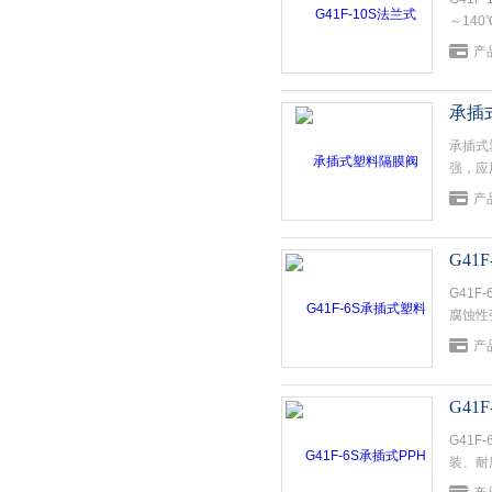
～14
门。
产
承插
承插式
强，应
产
G41
G41
腐蚀性
产
G41
G41
装、耐