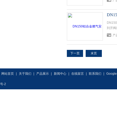
产
DN
DN1
到开阀
产
下一页
末页
网站首页
|
关于我们
|
产品展示
|
新闻中心
|
在线留言
|
联系我们
|
Google
号-2
专业供应销售
铝合金燃气安全阀
系列产品，欢迎来电咨询
铝合金燃气安全阀
型号,
铝合