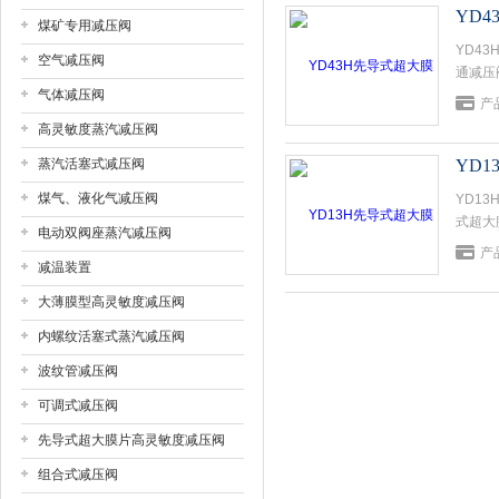
YD
煤矿专用减压阀
YD4
上海戎钛阀门制造有限公司
空气减压阀
通减压
气体减压阀
或下游
产
高灵敏度蒸汽减压阀
蒸汽活塞式减压阀
YD
煤气、液化气减压阀
YD1
式超大
电动双阀座蒸汽减压阀
了工作
产
开度，
减温装置
大薄膜型高灵敏度减压阀
内螺纹活塞式蒸汽减压阀
波纹管减压阀
可调式减压阀
先导式超大膜片高灵敏度减压阀
组合式减压阀