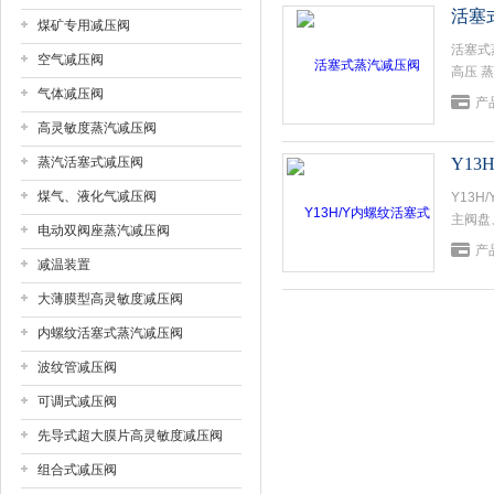
活塞
煤矿专用减压阀
活塞式
上海戎钛阀门制造有限公司
空气减压阀
高压 
气体减压阀
主阀主
产
零件组
高灵敏度蒸汽减压阀
蒸汽活塞式减压阀
Y1
煤气、液化气减压阀
Y13
主阀盘
电动双阀座蒸汽减压阀
通过调
产
流部位
减温装置
大薄膜型高灵敏度减压阀
内螺纹活塞式蒸汽减压阀
波纹管减压阀
可调式减压阀
先导式超大膜片高灵敏度减压阀
组合式减压阀