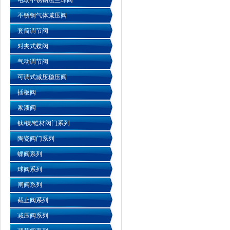
电动不锈钢法兰球阀
不锈钢气体减压阀
套筒调节阀
对夹式蝶阀
气动调节阀
可调式减压稳压阀
插板阀
浆液阀
钛/镍/锆材阀门系列
陶瓷阀门系列
蝶阀系列
球阀系列
闸阀系列
截止阀系列
减压阀系列