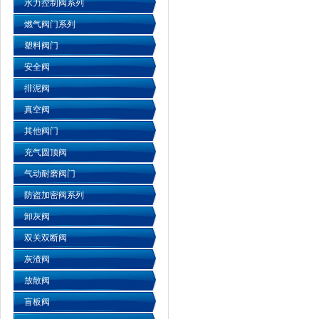
水力控制阀系列
燃气阀门系列
塑料阀门
安全阀
排泥阀
真空阀
其他阀门
充气圆顶阀
气动耐磨阀门
防盗加密阀系列
卸灰阀
双关双断阀
灰渣阀
放散阀
盲板阀