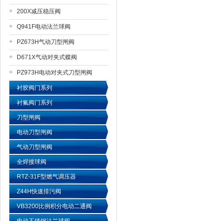
200X减压稳压阀
上海戎钛阀门制造有限公司
Q941F电动法兰球阀
PZ673H气动刀型闸阀
D671X气动对夹式蝶阀
PZ973H电动对夹式刀型闸阀
衬胶阀门系列
衬氟阀门系列
刀型闸阀
电动刀型闸阀
气动刀型闸阀
全焊接球阀
RTZ-31F型燃气调压器
Z44H快速排污阀
VB3200比例积分电动二通阀