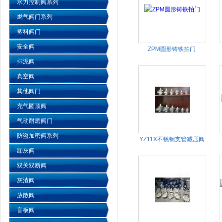
水力控制阀系列
燃气阀门系列
塑料阀门
安全阀
ZPM圆形铸铁拍门
排泥阀
真空阀
其他阀门
充气圆顶阀
气动耐磨阀门
防盗加密阀系列
YZ11X不锈钢支管减压阀
卸灰阀
双关双断阀
灰渣阀
放散阀
盲板阀