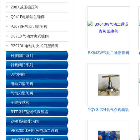
200X减压稳压阀
上海戎钛阀门制造有限公司
Q941F电动法兰球阀
PZ673H气动刀型闸阀
D671X气动对夹式蝶阀
PZ973H电动对夹式刀型闸阀
BX643W气动二通沥青阀
衬胶阀门系列
旋塞阀
衬氟阀门系列
刀型闸阀
电动刀型闸阀
气动刀型闸阀
全焊接球阀
YQYG-224氧气点阀箱氧
RTZ-31F型燃气调压器
气减压器
Z44H快速排污阀
VB3200比例积分电动二通阀