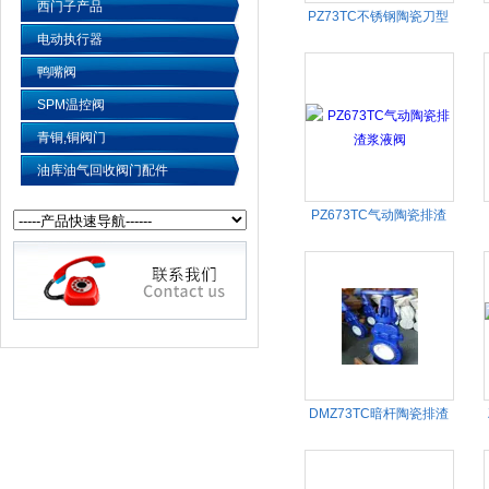
西门子产品
PZ73TC不锈钢陶瓷刀型
电动执行器
闸阀
鸭嘴阀
SPM温控阀
青铜,铜阀门
油库油气回收阀门配件
PZ673TC气动陶瓷排渣
浆液阀
DMZ73TC暗杆陶瓷排渣
浆液阀