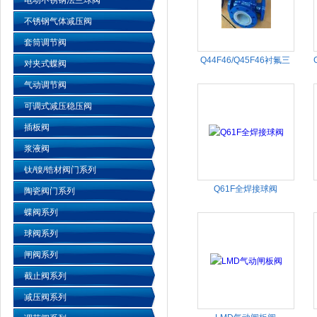
电动不锈钢法兰球阀
不锈钢气体减压阀
套筒调节阀
Q44F46/Q45F46衬氟三
对夹式蝶阀
通球阀
气动调节阀
可调式减压稳压阀
插板阀
浆液阀
钛/镍/锆材阀门系列
Q61F全焊接球阀
陶瓷阀门系列
蝶阀系列
球阀系列
闸阀系列
截止阀系列
减压阀系列