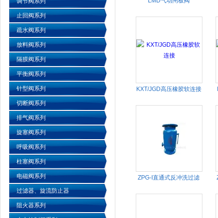
LMD气动闸板阀
调节阀系列
止回阀系列
疏水阀系列
放料阀系列
隔膜阀系列
平衡阀系列
针型阀系列
KXT/JGD高压橡胶软连接
切断阀系列
排气阀系列
旋塞阀系列
呼吸阀系列
柱塞阀系列
电磁阀系列
ZPG-I直通式反冲洗过滤
器
过滤器、旋流防止器
阻火器系列